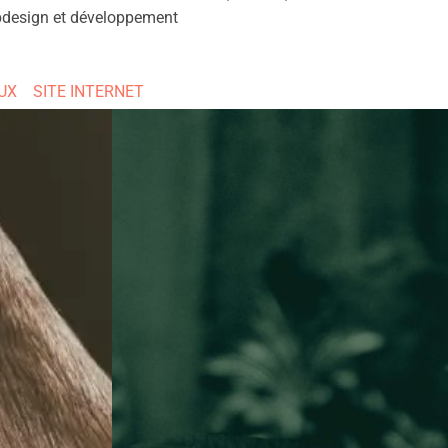
ebdesign et développement
UX
SITE INTERNET
 personnel
Création d’un logo et d’une gamme de
eute
couleurs pour une coach vocale